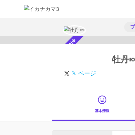
プ
スカウト受付中
牡丹
𝕏 ページ
基本情報