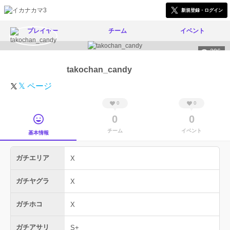
新規登録・ログイン
プレイヤー
チーム
イベント
296
takochan_candy
𝕏 ページ
0
0
0
0
チーム
イベント
基本情報
ガチエリア
X
ガチヤグラ
X
ガチホコ
X
ガチアサリ
S+