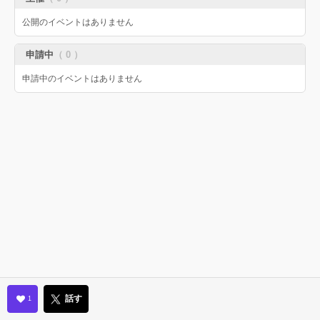
公開のイベントはありません
申請中
（ 0 ）
申請中のイベントはありません
話す
1