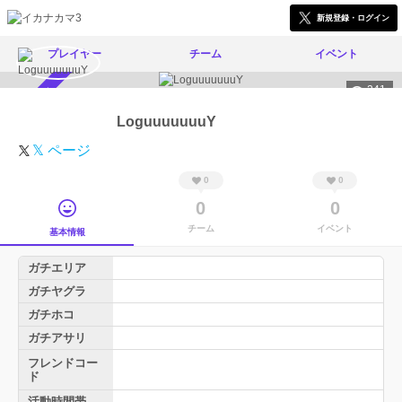
新規登録・ログイン
プレイヤー
チーム
イベント
241
スカウト受付中
LoguuuuuuuY
𝕏 ページ
0
0
0
0
チーム
イベント
基本情報
ガチエリア
ガチヤグラ
ガチホコ
ガチアサリ
フレンドコー
ド
活動時間帯