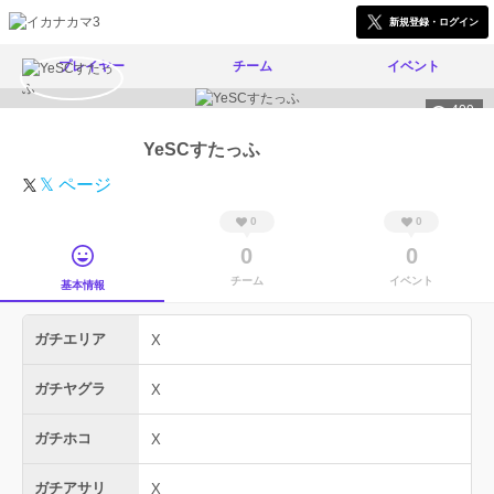
新規登録・ログイン
プレイヤー
チーム
イベント
409
YeSCすたっふ
𝕏 ページ
0
0
0
0
チーム
イベント
基本情報
ガチエリア
X
ガチヤグラ
X
ガチホコ
X
ガチアサリ
X