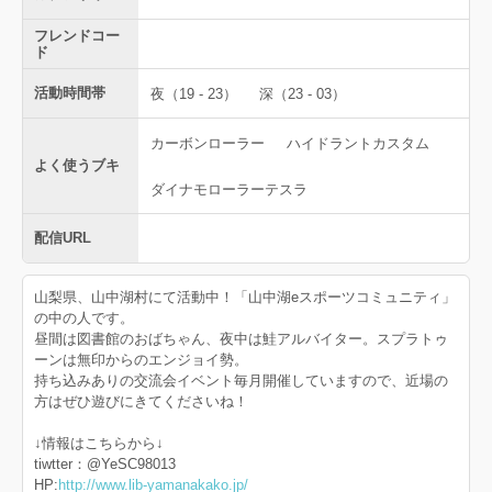
フレンドコー
ド
活動時間帯
夜（19 - 23）
深（23 - 03）
カーボンローラー
ハイドラントカスタム
よく使うブキ
ダイナモローラーテスラ
配信URL
山梨県、山中湖村にて活動中！「山中湖eスポーツコミュニティ」
の中の人です。
昼間は図書館のおばちゃん、夜中は鮭アルバイター。スプラトゥ
ーンは無印からのエンジョイ勢。
持ち込みありの交流会イベント毎月開催していますので、近場の
方はぜひ遊びにきてくださいね！
↓情報はこちらから↓
tiwtter：@YeSC98013
HP:
http://www.lib-yamanakako.jp/