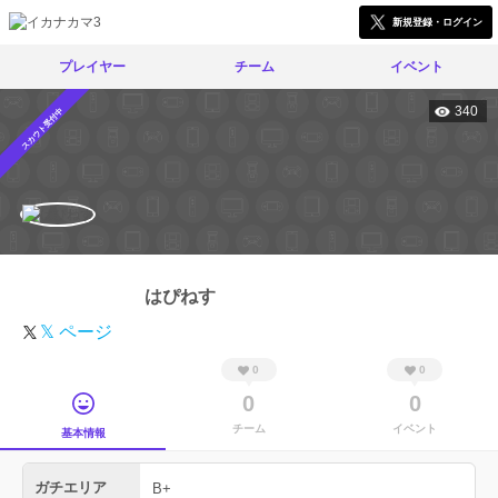
新規登録・ログイン
プレイヤー
チーム
イベント
340
スカウト受付中
はぴねす
𝕏 ページ
0
0
0
0
チーム
イベント
基本情報
ガチエリア
B+