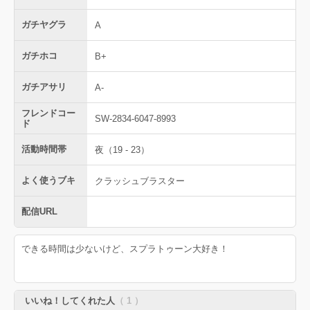
ガチヤグラ
A
ガチホコ
B+
ガチアサリ
A-
フレンドコー
SW-2834-6047-8993
ド
活動時間帯
夜（19 - 23）
よく使うブキ
クラッシュブラスター
配信URL
できる時間は少ないけど、スプラトゥーン大好き！
いいね！してくれた人
（ 1 ）