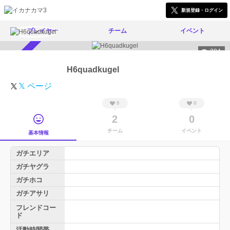
新規登録・ログイン
プレイヤー
チーム
イベント
384
スカウト受付中
H6quadkugel
𝕏 ページ
0
0
2
0
チーム
イベント
基本情報
ガチエリア
ガチヤグラ
ガチホコ
ガチアサリ
フレンドコー
ド
活動時間帯