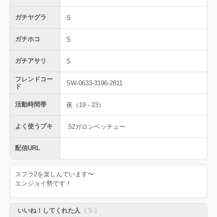
ガチヤグラ
S
ガチホコ
S
ガチアサリ
S
フレンドコー
SW-0633-3196-2811
ド
活動時間帯
夜（19 - 23）
よく使うブキ
.52ガロンベッチュー
配信URL
スプラ2を楽しんでいます〜
エンジョイ勢です！
いいね！してくれた人
（ 5 ）