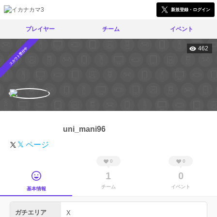
新規登録・ログイン
プレイヤー
チーム
イベント
462
スカウト受付中
uni_mani96
𝕏 ページ
0
0
1
0
チーム
イベント
基本情報
ガチエリア
X