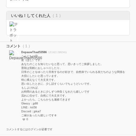
いいね！してくれた人
（ 1 ）
コメント
（ 1 ）
DepauwThad53586
1月16日 23時54分
こんにちは😊
星（ほし）です。
あなたのことを知りたいなと思って、思いきってご挨拶しました。
普段は気軽におしゃべりしたり、
日常のことをゆったり共有するのが好きで、自然体でいられる友だちのような関係を
大切にしたいと思っています。
特に構えなくて大丈夫です。
思い出したときに、少し話すくらいでちょうどいいです。
もしよければ、
お時間のあるときに少しずつ仲良くなれたら嬉しいです
流れに任せて、自然にで大丈夫です。
よかったら、こちらからも連絡できます
Gleezy：jp88
LINE：ktt56
Discord：jpkai7
ご縁があったら嬉しいです☺️
0
コメントするにはログインが必要です