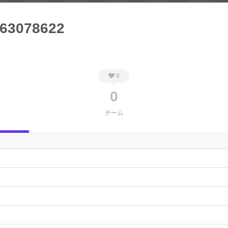
63078622
0
0
チーム