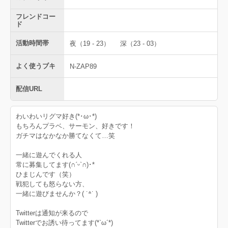
フレンドコー
ド
活動時間帯
夜（19 - 23）
深（23 - 03）
よく使うブキ
N-ZAP89
配信URL
わいわいリグマ好き(*･ω･*)
もちろんプラベ、サーモン、好きです！
ガチマはなかなか勝てなくて…笑
一緒に遊んでくれる人
常に募集してます(∩ˊᵕˋ∩)･*
ひまじんです（笑）
戦犯しても怒らない方、
一緒に遊びませんか？( ˙꒫˙ )
Twitterは通知が来るので
Twitterでお誘い待ってます(*`ω´*)