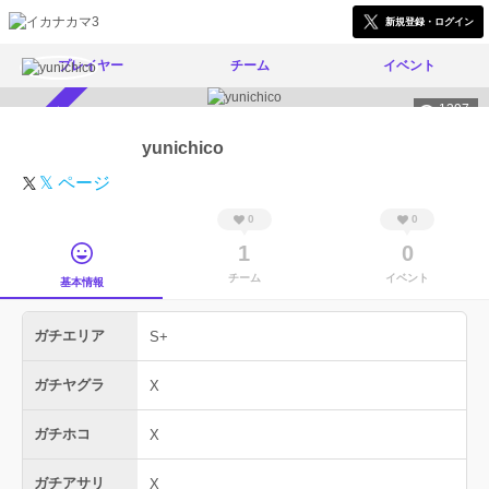
新規登録・ログイン
プレイヤー
チーム
イベント
1397
スカウト受付中
yunichico
𝕏 ページ
0
0
1
0
チーム
イベント
基本情報
ガチエリア
S+
ガチヤグラ
X
ガチホコ
X
ガチアサリ
X