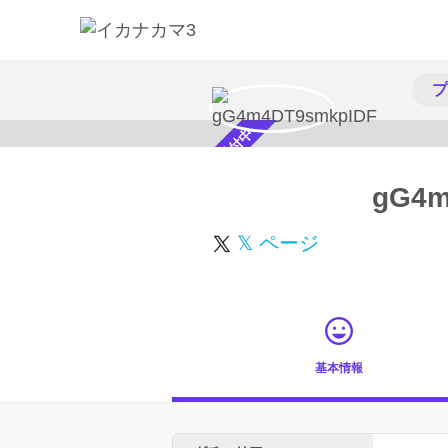
プ
スカウト受付中
gG4m
𝕏 ページ
基本情報