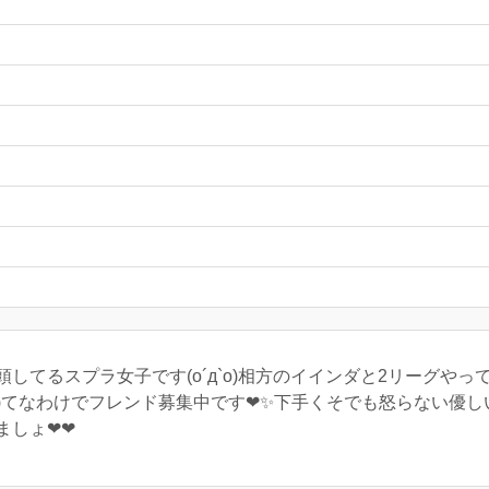
してるスプラ女子です(o´д`o)相方のイインダと2リーグや
꒳​˙ )てなわけでフレンド募集中です❤✨下手くそでも怒らない
ましょ❤❤