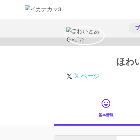
プ
ほわい
𝕏 ページ
基本情報