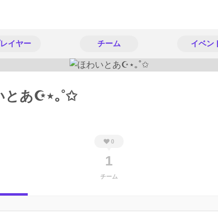
レイヤー
チーム
イベン
とあ☪︎⋆｡˚✩
0
1
チーム