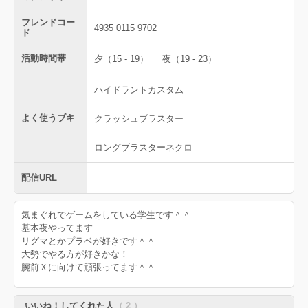
フレンドコー
4935 0115 9702
ド
活動時間帯
夕（15 - 19）
夜（19 - 23）
ハイドラントカスタム
よく使うブキ
クラッシュブラスター
ロングブラスターネクロ
配信URL
気まぐれでゲームをしている学生です＾＾
基本夜やってます
リグマとかプラベが好きです＾＾
大勢でやる方が好きかな！
腕前Ｘに向けて頑張ってます＾＾
いいね！してくれた人
（ 2 ）