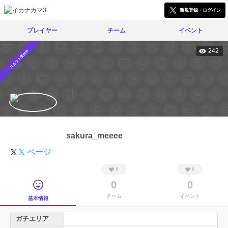
新規登録・ログイン
プレイヤー
チーム
イベント
242
スカウト受付中
sakura_meeee
𝕏 ページ
0
0
0
0
チーム
イベント
基本情報
ガチエリア