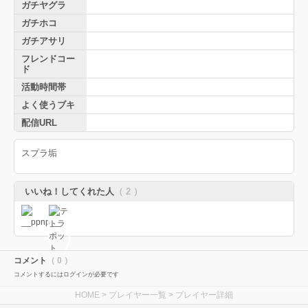
ガチヤグラ
ガチホコ
ガチアサリ
フレンドコー
ド
活動時間帯
よく使うブキ
配信URL
スプラ垢
いいね！してくれた人
（ 2 ）
コメント
（ 0 ）
コメントするにはログインが必要です
HOME
>
プレイヤー一覧
> プレイヤー詳細