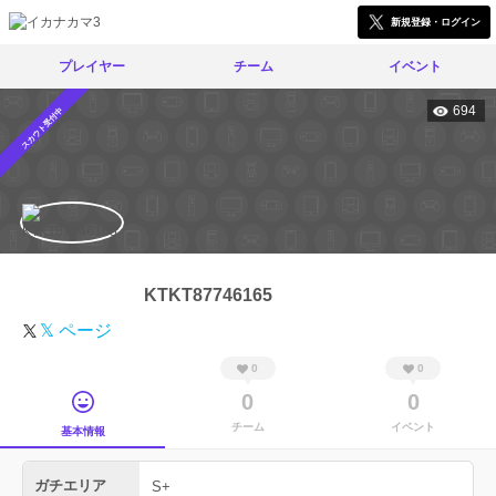
新規登録・ログイン
プレイヤー
チーム
イベント
694
スカウト受付中
KTKT87746165
𝕏 ページ
0
0
0
0
チーム
イベント
基本情報
ガチエリア
S+