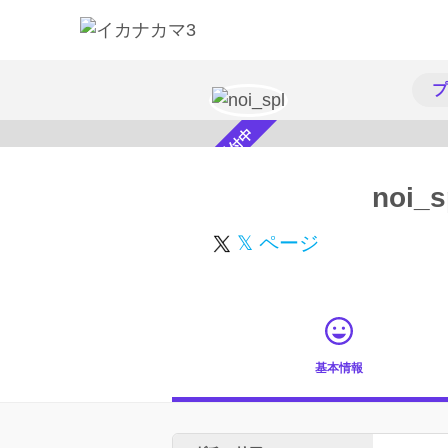
プ
スカウト受付中
noi_s
𝕏 ページ
基本情報