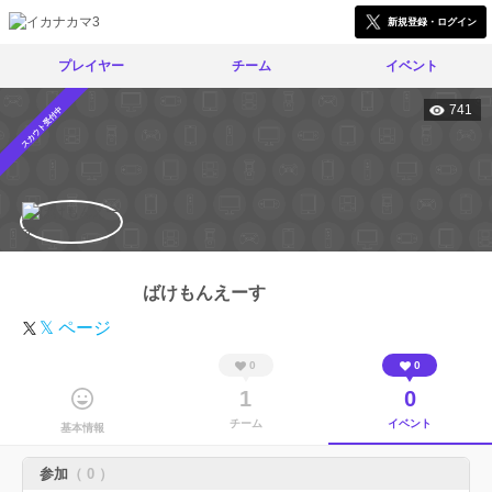
新規登録・ログイン
プレイヤー
チーム
イベント
741
スカウト受付中
ばけもんえーす
𝕏 ページ
0
0
1
0
チーム
イベント
基本情報
参加
（ 0 ）