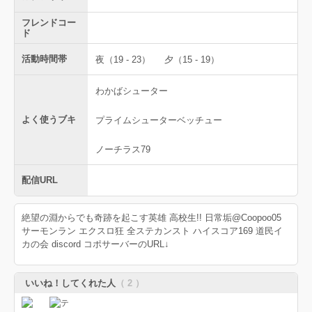
フレンドコー
ド
活動時間帯
夜（19 - 23）
夕（15 - 19）
わかばシューター
よく使うブキ
プライムシューターベッチュー
ノーチラス79
配信URL
絶望の淵からでも奇跡を起こす英雄 高校生!! 日常垢@Coopoo05
サーモンラン エクスロ狂 全ステカンスト ハイスコア169 道民イ
カの会 discord コポサーバーのURL↓
いいね！してくれた人
（ 2 ）