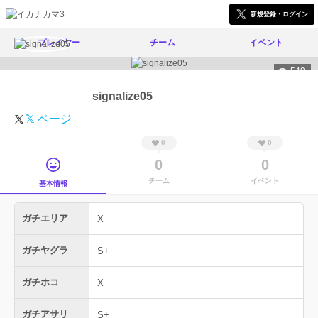
新規登録・ログイン
プレイヤー
チーム
イベント
549
signalize05
𝕏 ページ
0
0
0
0
チーム
イベント
基本情報
ガチエリア
X
ガチヤグラ
S+
ガチホコ
X
ガチアサリ
S+