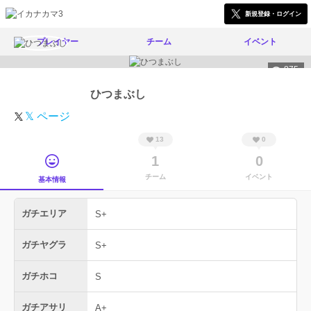
新規登録・ログイン
プレイヤー
チーム
イベント
875
ひつまぶし
𝕏 ページ
13
0
1
0
チーム
イベント
基本情報
ガチエリア
S+
ガチヤグラ
S+
ガチホコ
S
ガチアサリ
A+