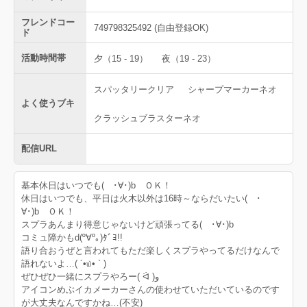
フレンドコー
749798325492 (自由登録OK)
ド
活動時間帯
夕（15 - 19）
夜（19 - 23）
スパッタリークリア
シャープマーカーネオ
よく使うブキ
クラッシュブラスターネオ
配信URL
基本休日はいつでも( ･∀･)b ＯＫ！
休日はいつでも、平日は火木以外は16時～ならだいたい( ･
∀･)b ＯＫ！
スプラあんまり得意じゃないけど頑張ってる( ･∀･)b
コミュ障かもd(º∀º｡)ﾀﾞﾖ!!
語り合おうぜと言われてもただ楽しくスプラやってるだけなんで
語れないよ…( ´•௰• ` )
ぜひぜひ一緒にスプラやろー( ᐛ )و
アイコンめぶイカメーカーさんの使わせていただいているのです
が大丈夫なんですかね…(不安)