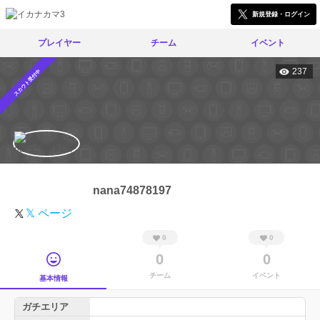
新規登録・ログイン
プレイヤー
チーム
イベント
237
スカウト受付中
nana74878197
𝕏 ページ
0
0
0
0
チーム
イベント
基本情報
ガチエリア