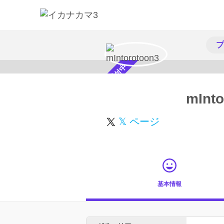
プ
スカウト受付中
mInto
𝕏 ページ
基本情報