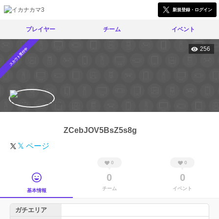
新規登録・ログイン
プレイヤー
チーム
イベント
256
スカウト受付中
ZCebJOV5BsZ5s8g
𝕏 ページ
0
0
0
0
チーム
イベント
基本情報
ガチエリア