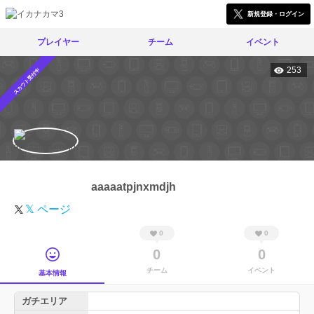
新規登録・ログイン
プレイヤー
チーム
イベント
253
スカウト受付中
aaaaatpjnxmdjh
𝕏 ページ
0
0
0
0
チーム
イベント
基本情報
ガチエリア