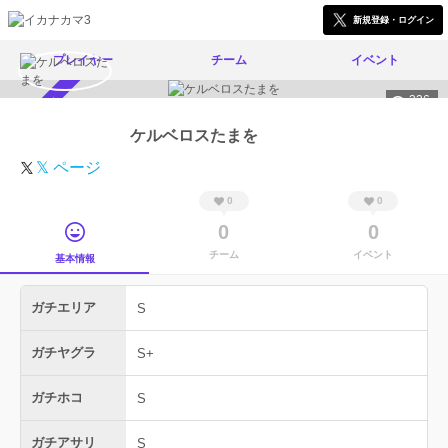
新規登録・ログイン
プレイヤー
チーム
イベント
326
スカウト受付中
ケルベロスたまを
𝕏 ページ
0
0
0
0
チーム
イベント
基本情報
ガチエリア
S
ガチヤグラ
S+
ガチホコ
S
ガチアサリ
S