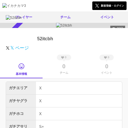
新規登録・ログイン
プレイヤー
チーム
イベント
237
スカウト受付中
52itcbh
𝕏 ページ
0
0
0
0
チーム
イベント
基本情報
ガチエリア
X
ガチヤグラ
X
ガチホコ
X
ガチアサリ
S+