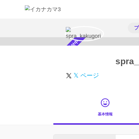
プ
スカウト受付中
spra_
𝕏 ページ
基本情報