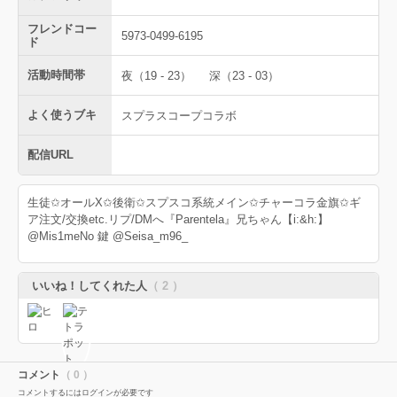
フレンドコー
5973-0499-6195
ド
活動時間帯
夜（19 - 23）
深（23 - 03）
よく使うブキ
スプラスコープコラボ
配信URL
生徒✩オールX✩後衛✩スプスコ系統メイン✩チャーコラ金旗✩ギ
ア注文/交換etc.リプ/DMへ『Parentela』兄ちゃん【i:&h:】
@Mis1meNo 鍵 @Seisa_m96_
いいね！してくれた人
（ 2 ）
コメント
（ 0 ）
コメントするにはログインが必要です