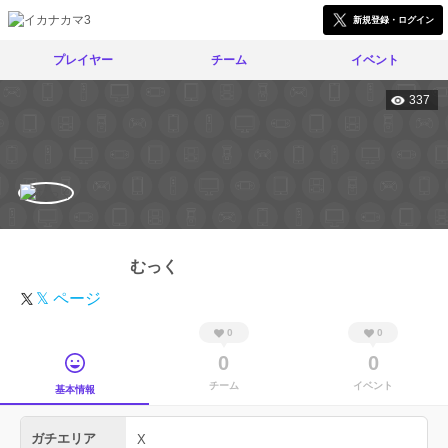
新規登録・ログイン
プレイヤー
チーム
イベント
337
むっく
𝕏 ページ
0
0
0
0
チーム
イベント
基本情報
ガチエリア
X