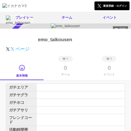
新規登録・ログイン
プレイヤー
チーム
イベント
229
スカウト受付中
emo_taikousen
𝕏 ページ
0
0
0
0
チーム
イベント
基本情報
ガチエリア
ガチヤグラ
ガチホコ
ガチアサリ
フレンドコー
ド
活動時間帯