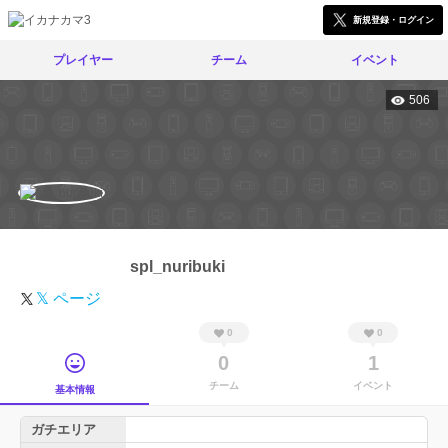
新規登録・ログイン
プレイヤー
チーム
イベント
506
spl_nuribuki
𝕏 ページ
0
0
0
1
チーム
イベント
基本情報
ガチエリア