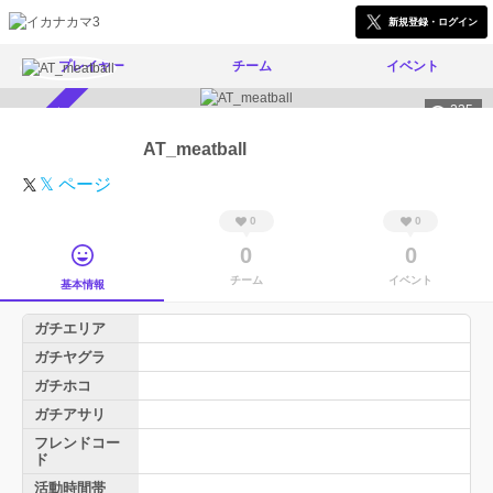
新規登録・ログイン
プレイヤー
チーム
イベント
235
スカウト受付中
AT_meatball
𝕏 ページ
0
0
0
0
チーム
イベント
基本情報
ガチエリア
ガチヤグラ
ガチホコ
ガチアサリ
フレンドコー
ド
活動時間帯