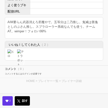
よく使うブキ
配信URL
AIM要らん武器消えろ邪魔やで。五等分は二乃推し。鬼滅は善逸
としのぶさん推し。スプラローラー系統なんでも使う。チーム
AT。wimper！フォロバ99%
いいね！してくれた人
（ 2 ）
コメント
（ 0 ）
コメントするにはログインが必要です
HOME
>
プレイヤー一覧
> プレイヤー詳細
話す
2