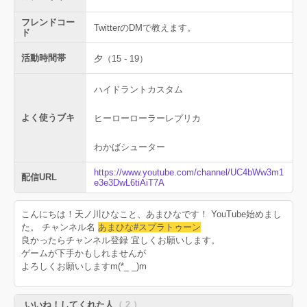
フレンドコー
TwitterのDMで教えます。
ド
活動時間帯
夕（15 - 19）
ハイドラントカスタム
よく使うブキ
ヒーローローラーレプリカ
わかばシューター
https://www.youtube.com/channel/UC4bWw3m1
配信URL
e3e3DwL6tiAiT7A
こんにちは！天ノ川ひなこと、あまひなです！ YouTube始めまし
た。 チャンネル名
あまひな#スプラトゥーン
良かったらチャンネル登録 宜しくお願いします。
ゲームが下手かもしれませんが
よろしくお願いしますm(*_ _)m
いいね！してくれた人
（ 2 ）