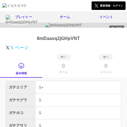
新規登録・ログイン
プレイヤー
チーム
イベント
292
8mDaavq2jGHpVNT
𝕏 ページ
0
0
0
0
チーム
イベント
基本情報
ガチエリア
S+
ガチヤグラ
S
ガチホコ
S
ガチアサリ
S