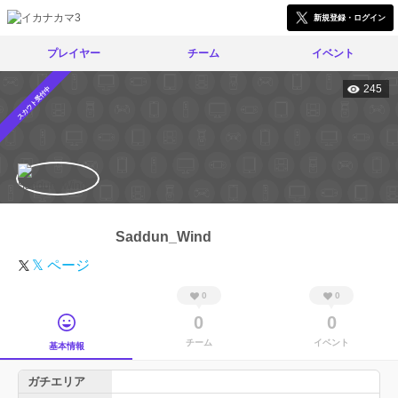
新規登録・ログイン
プレイヤー
チーム
イベント
245
スカウト受付中
Saddun_Wind
𝕏 ページ
0
0
0
0
チーム
イベント
基本情報
ガチエリア