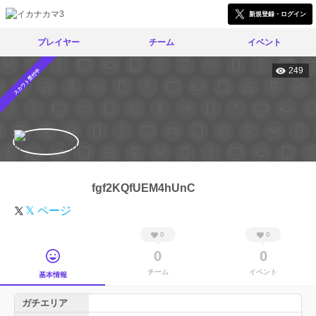
新規登録・ログイン
プレイヤー
チーム
イベント
249
スカウト受付中
fgf2KQfUEM4hUnC
𝕏 ページ
0
0
0
0
チーム
イベント
基本情報
ガチエリア