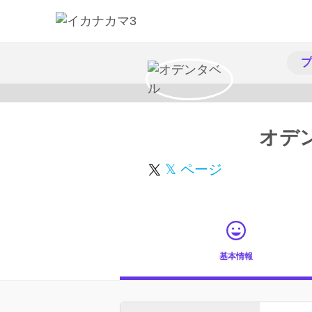
プ
オデ
𝕏 ページ
基本情報