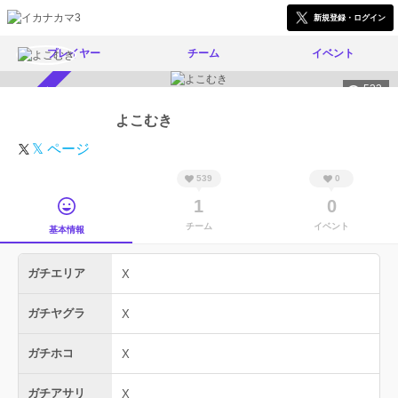
新規登録・ログイン
プレイヤー
チーム
イベント
523
スカウト受付中
よこむき
𝕏 ページ
539
0
1
0
チーム
イベント
基本情報
ガチエリア
X
ガチヤグラ
X
ガチホコ
X
ガチアサリ
X