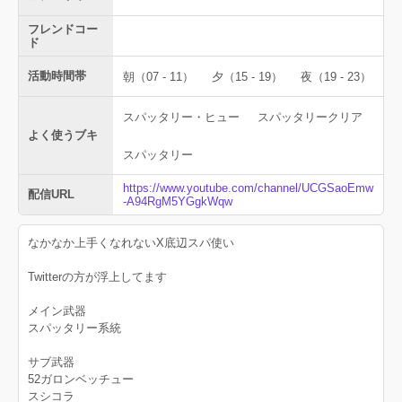
フレンドコー
ド
活動時間帯
朝（07 - 11）
夕（15 - 19）
夜（19 - 23）
スパッタリー・ヒュー
スパッタリークリア
よく使うブキ
スパッタリー
https://www.youtube.com/channel/UCGSaoEmw
配信URL
-A94RgM5YGgkWqw
なかなか上手くなれないX底辺スパ使い
Twitterの方が浮上してます
メイン武器
スパッタリー系統
サブ武器
52ガロンベッチュー
スシコラ