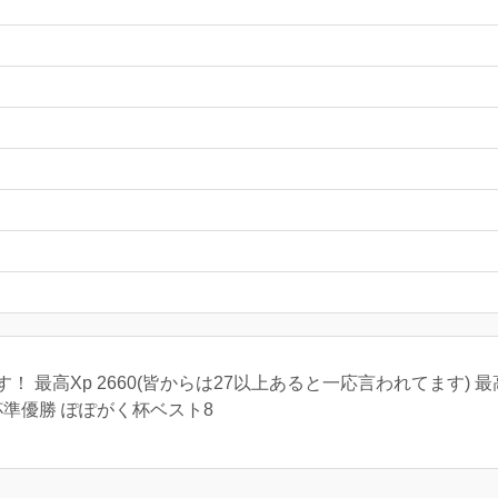
最高Xp 2660(皆からは27以上あると一応言われてます) 最高
杯準優勝 ぽぽがく杯ベスト8