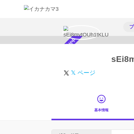
プ
スカウト受付中
sEi8
𝕏 ページ
基本情報