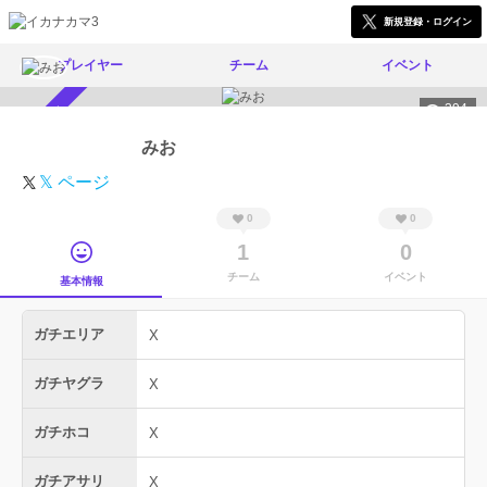
新規登録・ログイン
プレイヤー
チーム
イベント
394
スカウト受付中
みお
𝕏 ページ
0
0
1
0
チーム
イベント
基本情報
ガチエリア
X
ガチヤグラ
X
ガチホコ
X
ガチアサリ
X