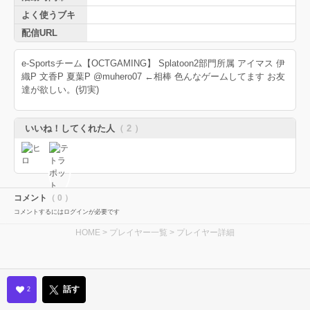
よく使うブキ
配信URL
e-Sportsチーム【OCTGAMING】 Splatoon2部門所属 アイマス 伊
織P 文香P 夏葉P @muhero07 ←相棒 色んなゲームしてます お友
達が欲しい。(切実)
いいね！してくれた人
（ 2 ）
コメント
（ 0 ）
コメントするにはログインが必要です
HOME
>
プレイヤー一覧
> プレイヤー詳細
話す
2