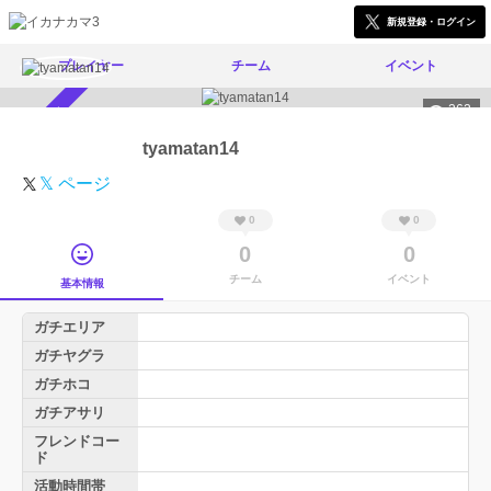
新規登録・ログイン
プレイヤー
チーム
イベント
262
スカウト受付中
tyamatan14
𝕏 ページ
0
0
0
0
チーム
イベント
基本情報
ガチエリア
ガチヤグラ
ガチホコ
ガチアサリ
フレンドコー
ド
活動時間帯