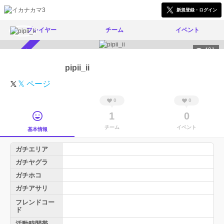
新規登録・ログイン
プレイヤー
チーム
イベント
491
スカウト受付中
pipii_ii
𝕏 ページ
0
0
1
0
チーム
イベント
基本情報
ガチエリア
ガチヤグラ
ガチホコ
ガチアサリ
フレンドコー
ド
活動時間帯