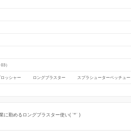
 03）
プロッシャー
ロングブラスター
スプラシューターベッチュー
京のIT企業に勤めるロングブラスター使い( ˙꒳˙ )