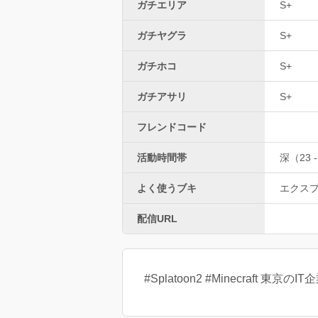
ガチエリア
S+
ガチヤグラ
S+
ガチホコ
S+
ガチアサリ
S+
フレンドコード
活動時間帯
深（23 -
よく使うブキ
エクス
配信URL
#Splatoon2 #Minecraft 東