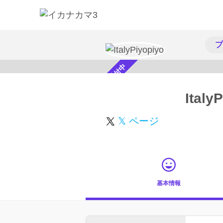
プ
スカウト受付中
Italy
𝕏 ページ
基本情報