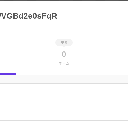
VGBd2e0sFqR
0
0
チーム