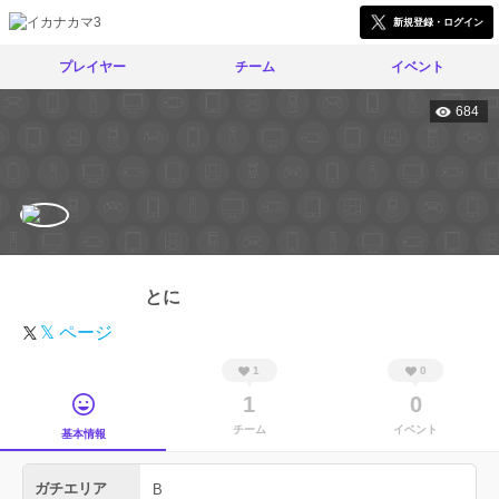
新規登録・ログイン
プレイヤー
チーム
イベント
684
とに
𝕏 ページ
1
0
1
0
チーム
イベント
基本情報
ガチエリア
B