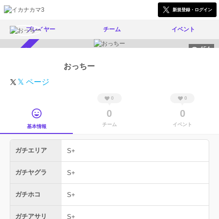
新規登録・ログイン
プレイヤー
チーム
イベント
454
スカウト受付中
おっちー
𝕏 ページ
0
0
0
0
チーム
イベント
基本情報
ガチエリア
S+
ガチヤグラ
S+
ガチホコ
S+
ガチアサリ
S+