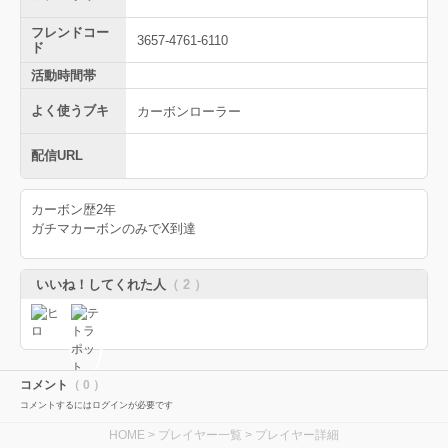
フレンドコー
3657-4761-6110
ド
活動時間帯
よく使うブキ
カーボンローラー
配信URL
カーボン歴2年
ガチマカーボンのみでX到達
いいね！してくれた人
（ 2 ）
コメント
（ 0 ）
コメントするにはログインが必要です
HOME
>
プレイヤー一覧
> プレイヤー詳細