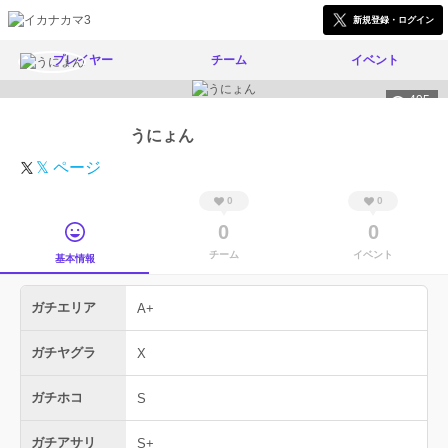
新規登録・ログイン
プレイヤー
チーム
イベント
495
うにょん
𝕏 ページ
0
0
0
0
チーム
イベント
基本情報
ガチエリア
A+
ガチヤグラ
X
ガチホコ
S
ガチアサリ
S+