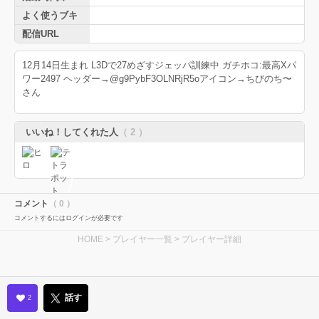
よく使うブキ
配信URL
12月14日生まれ L3Dで27めざすジェッパ訓練中 ガチホコ:最高Xパ
ワー2497 ヘッダー→@g9PybF3OLNRjR5oアイコン→ちびのち〜
さん
いいね！してくれた人
（ 2 ）
コメント
（ 0 ）
コメントするにはログインが必要です
HOME
>
プレイヤー一覧
> プレイヤー詳細
話す
2