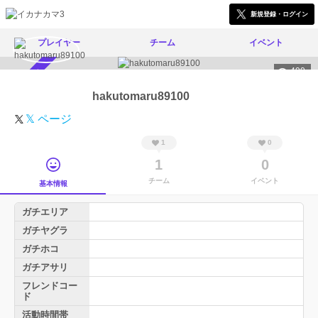
新規登録・ログイン
プレイヤー
チーム
イベント
490
スカウト受付中
hakutomaru89100
𝕏 ページ
1
0
1
0
チーム
イベント
基本情報
ガチエリア
ガチヤグラ
ガチホコ
ガチアサリ
フレンドコー
ド
活動時間帯