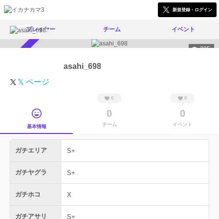
新規登録・ログイン
プレイヤー
チーム
イベント
285
スカウト受付中
asahi_698
𝕏 ページ
0
0
0
0
チーム
イベント
基本情報
ガチエリア
S+
ガチヤグラ
S+
ガチホコ
X
ガチアサリ
S+