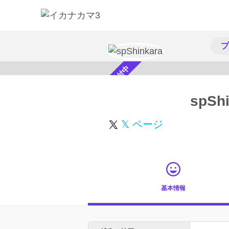
プ
スカウト受付中
spSh
𝕏 ページ
基本情報